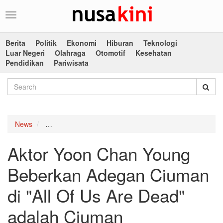
Toggle
navigation
Berita
Politik
Ekonomi
Hiburan
Teknologi
Luar Negeri
Olahraga
Otomotif
Kesehatan
Pendidikan
Pariwisata
News
Aktor Yoon Chan Young Beberkan Adegan Ciuman di 
Aktor Yoon Chan Young
Beberkan Adegan Ciuman
di "All Of Us Are Dead"
adalah Ciuman