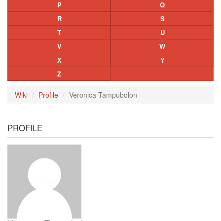
P
Q
R
S
T
U
V
W
X
Y
Z
Wiki
Profile
Veronica Tampubolon
PROFILE