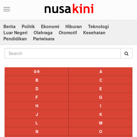
Toggle
navigation
Berita
Politik
Ekonomi
Hiburan
Teknologi
Luar Negeri
Olahraga
Otomotif
Kesehatan
Pendidikan
Pariwisata
0-9
A
B
C
D
E
F
G
H
I
J
K
L
M
N
O