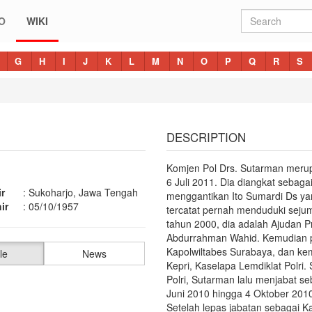
O
WIKI
G
H
I
J
K
L
M
N
O
P
Q
R
S
DESCRIPTION
Komjen Pol Drs. Sutarman merup
6 Juli 2011. Dia diangkat sebaga
r
:
Sukoharjo, Jawa Tengah
menggantikan Ito Sumardi Ds y
ir
:
05/10/1957
tercatat pernah menduduki sejum
tahun 2000, dia adalah Ajudan 
Abdurrahman Wahid. Kemudian p
Kapolwiltabes Surabaya, dan kem
le
News
Kepri, Kaselapa Lemdiklat Polri
Polri, Sutarman lalu menjabat s
Juni 2010 hingga 4 Oktober 2010
Setelah lepas jabatan sebagai Ka