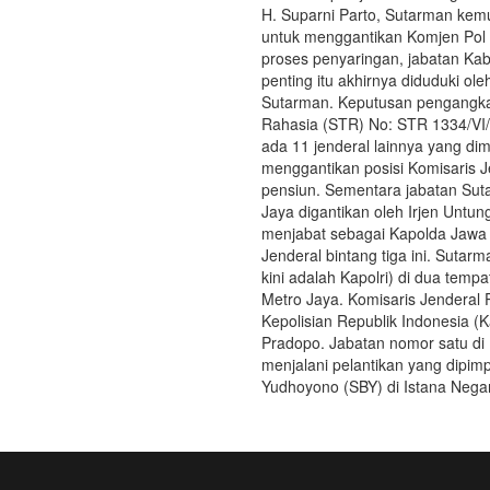
H. Suparni Parto, Sutarman kem
untuk menggantikan Komjen Pol I
proses penyaringan, jabatan Kab
penting itu akhirnya diduduki ol
Sutarman. Keputusan pengangkat
Rahasia (STR) No: STR 1334/VI/
ada 11 jenderal lainnya yang di
menggantikan posisi Komisaris 
pensiun. Sementara jabatan Sut
Jaya digantikan oleh Irjen Unt
menjabat sebagai Kapolda Jawa 
Jenderal bintang tiga ini. Suta
kini adalah Kapolri) di dua temp
Metro Jaya. Komisaris Jenderal
Kepolisian Republik Indonesia (
Pradopo. Jabatan nomor satu di
menjalani pelantikan yang dipim
Yudhoyono (SBY) di Istana Nega