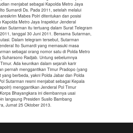
udian menjabat sebagai Kapolda Metro Jaya
to Sumardi Ds. Pada 2011, setelah melalui
areskrim Mabes Polri ditentukan dan posisi
eh Kapolda Metro Jaya Inspektur Jenderal
an Sutarman itu tertuang dalam Surat Telegram
2011, tanggal 30 Juni 2011. Bersama Sutarman,
mutasi. Dalam telegram tersebut, Sutarman
Jenderal Ito Sumardi yang memasuki masa
arman sebagai orang nomor satu di Polda Metro
ung Suharsono Radjab. Untung sebelumnya
Timur. Ada keunikan dalam sejarah karir
rman pernah menggantikan Timur Pradopo (yang
at yang berbeda, yakni Polda Jabar dan Polda
 Pol Sutarman resmi menjabat sebagai Kepala
Kapolri) menggantikan Jenderal Pol Timur
 Korps Bhayangkara ini diembannya usai
pin langsung Presiden Susilo Bambang
ra, Jumat 25 Oktober 2013.