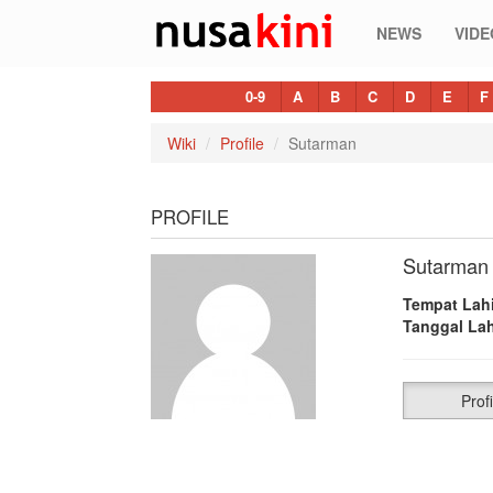
NEWS
VIDE
0-9
A
B
C
D
E
F
Wiki
Profile
Sutarman
PROFILE
Sutarman
Tempat Lahi
Tanggal Lah
Profi