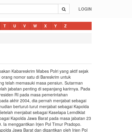
LOGIN
T
U
V
W
X
Y
Z
akan Kabareskrim Mabes Polri yang aktif sejak
i orang nomor satu di Bareskrim untuk
ang telah memasuki masa pensiun. Sutarman
lah jabatan penting di sepanjang karirnya. Pada
Presiden RI pada masa pemerintahan
ada akhir 2004, dia pernah menjabat sebagai
udian berturut-turut menjabat sebagai Kapolda
. Setelah menjabat sebagai Kaselapa Lemdiklat
ebagai Kapolda Jawa Barat pada masa jabatan 23
. Ia menggantikan Irjen Pol Timur Pradopo.
polda Jawa Barat dan digantikan oleh Irjen Pol