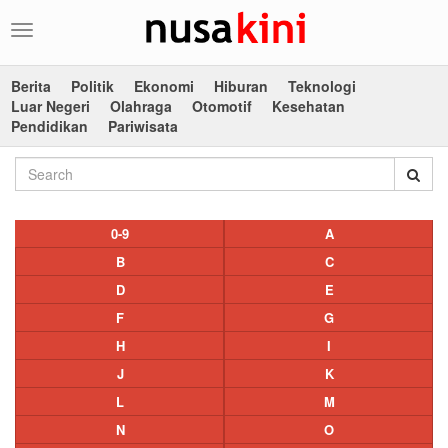
Toggle
navigation
Berita
Politik
Ekonomi
Hiburan
Teknologi
Luar Negeri
Olahraga
Otomotif
Kesehatan
Pendidikan
Pariwisata
0-9
A
B
C
D
E
F
G
H
I
J
K
L
M
N
O