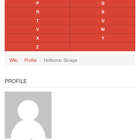
P
Q
R
S
T
U
V
W
X
Y
Z
Wiki
Profile
Hotbonar Sinaga
PROFILE