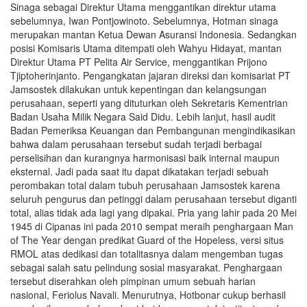
Sinaga sebagai Direktur Utama menggantikan direktur utama
sebelumnya, Iwan Pontjowinoto. Sebelumnya, Hotman sinaga
merupakan mantan Ketua Dewan Asuransi Indonesia. Sedangkan
posisi Komisaris Utama ditempati oleh Wahyu Hidayat, mantan
Direktur Utama PT Pelita Air Service, menggantikan Prijono
Tjiptoherinjanto. Pengangkatan jajaran direksi dan komisariat PT
Jamsostek dilakukan untuk kepentingan dan kelangsungan
perusahaan, seperti yang dituturkan oleh Sekretaris Kementrian
Badan Usaha Milik Negara Said Didu. Lebih lanjut, hasil audit
Badan Pemeriksa Keuangan dan Pembangunan mengindikasikan
bahwa dalam perusahaan tersebut sudah terjadi berbagai
perselisihan dan kurangnya harmonisasi baik internal maupun
eksternal. Jadi pada saat itu dapat dikatakan terjadi sebuah
perombakan total dalam tubuh perusahaan Jamsostek karena
seluruh pengurus dan petinggi dalam perusahaan tersebut diganti
total, alias tidak ada lagi yang dipakai. Pria yang lahir pada 20 Mei
1945 di Cipanas ini pada 2010 sempat meraih penghargaan Man
of The Year dengan predikat Guard of the Hopeless, versi situs
RMOL atas dedikasi dan totalitasnya dalam mengemban tugas
sebagai salah satu pelindung sosial masyarakat. Penghargaan
tersebut diserahkan oleh pimpinan umum sebuah harian
nasional, Feriolus Navali. Menurutnya, Hotbonar cukup berhasil