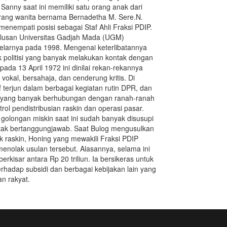
Sanny saat ini memiliki satu orang anak dari
rang wanita bernama Bernadetha M. Sere.N.
nempati posisi sebagai Staf Ahli Fraksi PDIP.
ulusan Universitas Gadjah Mada (UGM)
gelarnya pada 1998. Mengenai keterlibatannya
k politisi yang banyak melakukan kontak dengan
 pada 13 April 1972 ini dinilai rekan-rekannya
vokal, bersahaja, dan cenderung kritis. Di
f terjun dalam berbagai kegiatan rutin DPR, dan
IV yang banyak berhubungan dengan ranah-ranah
rol pendistribusian raskin dan operasi pasar.
 golongan miskin saat ini sudah banyak disusupi
tak bertanggungjawab. Saat Bulog mengusulkan
 raskin, Honing yang mewakili Fraksi PDIP
olak usulan tersebut. Alasannya, selama ini
erkisar antara Rp 20 triliun. Ia bersikeras untuk
hadap subsidi dan berbagai kebijakan lain yang
n rakyat.