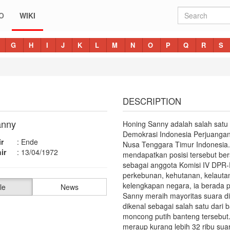
O
WIKI
G
H
I
J
K
L
M
N
O
P
Q
R
S
DESCRIPTION
anny
Honing Sanny adalah salah satu 
Demokrasi Indonesia Perjuangan 
r
:
Ende
Nusa Tenggara Timur Indonesia.
ir
:
13/04/1972
mendapatkan posisi tersebut ber
sebagai anggota Komisi IV DPR
perkebunan, kehutanan, kelautan
kelengkapan negara, ia berada p
le
News
Sanny meraih mayoritas suara d
dikenal sebagai salah satu dari 
moncong putih banteng tersebut.
meraup kurang lebih 32 ribu su