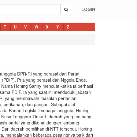
LOGIN
T
U
V
W
X
Y
Z
anggota DPR-RI yang berasal dari Partai
(PDIP). Pria yang berasal dari Nggela Ende,
 Nama Honing Sanny mencuat ketika ia berhasil
sama PDIP. Ia yang saat ini menduduki jabatan
-RI yang membawahi masalah pertanian,
, perikanan, dan pangan. Sebagai alat
ada Badan Legislatif sebagai anggota. Honing
i Nusa Tenggara Timur I, daerah yang memang
basis partai yang dikenal dengan lambang
 Dari daerah pemilihan di NTT tersebut, Honing
ara, mengalahkan beberapa pesaingnya baik dari