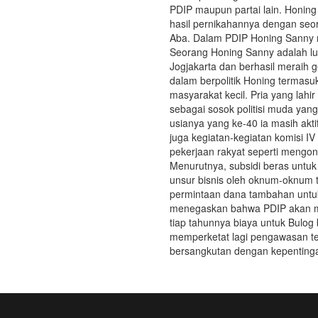
PDIP maupun partai lain. Honing 
hasil pernikahannya dengan seo
Aba. Dalam PDIP Honing Sanny me
Seorang Honing Sanny adalah l
Jogjakarta dan berhasil meraih 
dalam berpolitik Honing termasu
masyarakat kecil. Pria yang lahir
sebagai sosok politisi muda yang 
usianya yang ke-40 ia masih akti
juga kegiatan-kegiatan komisi 
pekerjaan rakyat seperti mengont
Menurutnya, subsidi beras untuk
unsur bisnis oleh oknum-oknum 
permintaan dana tambahan untuk
menegaskan bahwa PDIP akan men
tiap tahunnya biaya untuk Bulog b
memperketat lagi pengawasan ter
bersangkutan dengan kepentinga