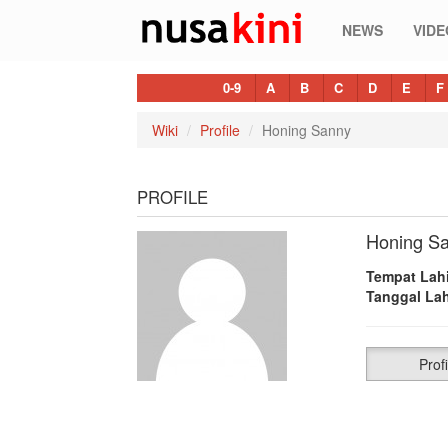
NEWS
VIDE
0-9
A
B
C
D
E
F
Wiki
Profile
Honing Sanny
PROFILE
Honing S
Tempat Lahi
Tanggal Lah
Profi