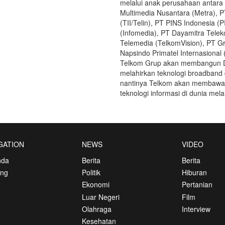
melalui anak perusahaan antara 
Multimedia Nusantara (Metra), P
(TII/Telin), PT PINS Indonesia 
(Infomedia), PT Dayamitra Telek
Telemedia (TelkomVision), PT G
Napsindo Primatel Internasional
Telkom Grup akan membangun De
melahirkan teknologi broadband d
nantinya Telkom akan membawa 
teknologi informasi di dunia mel
GATION
NEWS
VIDEO
nda
Berita
Berita
ang
Politik
Hiburan
Ekonomi
Pertanian
Luar Negeri
Film
Olahraga
Interview
Kesehatan