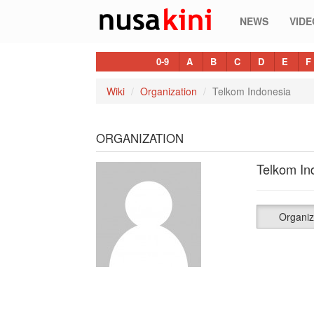
NEWS
VIDE
0-9
A
B
C
D
E
F
Wiki
Organization
Telkom Indonesia
ORGANIZATION
Telkom In
Organiz