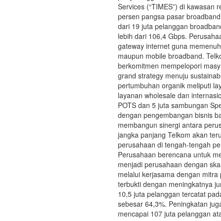
Services (“TIMES”) di kawasan re
persen pangsa pasar broadband I
dari 19 juta pelanggan broadban
lebih dari 106,4 Gbps. Perusaha
gateway internet guna memenuhi
maupun mobile broadband. Telk
berkomitmen mempelopori masyar
grand strategy menuju sustainab
pertumbuhan organik meliputi la
layanan wholesale dan internasi
POTS dan 5 juta sambungan Spee
dengan pengembangan bisnis baru
membangun sinergi antara peru
jangka panjang Telkom akan ter
perusahaan di tengah-tengah per
Perusahaan berencana untuk m
menjadi perusahaan dengan skal
melalui kerjasama dengan mitra 
terbukti dengan meningkatnya 
10,5 juta pelanggan tercatat pa
sebesar 64,3%. Peningkatan juga
mencapai 107 juta pelanggan at