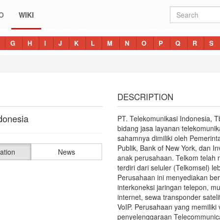
O
WIKI
G
H
I
J
K
L
M
N
O
P
Q
R
S
DESCRIPTION
donesia
PT. Telekomunikasi Indonesia, 
bidang jasa layanan telekomunika
sahamnya dimiliki oleh Pemerinta
Publik, Bank of New York, dan 
ation
News
anak perusahaan. Telkom telah m
terdiri dari seluler (Telkomsel) l
Perusahaan ini menyediakan ber
interkoneksi jaringan telepon, m
internet, sewa transponder sateli
VoIP. Perusahaan yang memiliki 
penyelenggaraan Telecommunicat