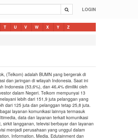
LOGIN
T
U
V
W
X
Y
Z
Tbk, (Telkom) adalah BUMN yang bergerak di
si dan jaringan di wilayah Indonesia. Saat ini
h Indonesia (53,6%), dan 46,4% dimiliki oleh
Investor dalam Negeri. Telkom mempunyai 13
elayani lebih dari 151,9 juta pelanggan yang
ebih dari 125 juta dan pelanggan tetap 25,8 juta.
bagai layanan komunikasi lainnya termasuk
ultimedia, data dan layanan terkait komunikasi
t, sirkit langganan, televisi berbayar dan layanan
visi menjadi perusahaan yang unggul dalam
ion, Information, Media, Edutainment dan