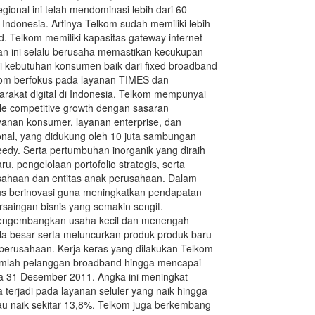
gional ini telah mendominasi lebih dari 60
ndonesia. Artinya Telkom sudah memiliki lebih
d. Telkom memiliki kapasitas gateway internet
an ini selalu berusaha memastikan kecukupan
 kebutuhan konsumen baik dari fixed broadband
om berfokus pada layanan TIMES dan
akat digital di Indonesia. Telkom mempunyai
le competitive growth dengan sasaran
yanan konsumer, layanan enterprise, dan
onal, yang didukung oleh 10 juta sambungan
dy. Serta pertumbuhan inorganik yang diraih
, pengelolaan portofolio strategis, serta
sahaan dan entitas anak perusahaan. Dalam
us berinovasi guna meningkatkan pendapatan
saingan bisnis yang semakin sengit.
engembangkan usaha kecil dan menengah
a besar serta meluncurkan produk-produk baru
perusahaan. Kerja keras yang dilakukan Telkom
jumlah pelanggan broadband hingga mencapai
da 31 Desember 2011. Angka ini meningkat
 terjadi pada layanan seluler yang naik hingga
au naik sekitar 13,8%. Telkom juga berkembang