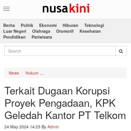
Toggle
navigation
Berita
Politik
Ekonomi
Hiburan
Teknologi
Luar Negeri
Olahraga
Otomotif
Kesehatan
Pendidikan
Pariwisata
News
Hukum
Terkait Dugaan Korupsi Proyek Pengadaan, 
Terkait Dugaan Korupsi
Proyek Pengadaan, KPK
Geledah Kantor PT Telkom
24 May 2024 14:23
By
Admin