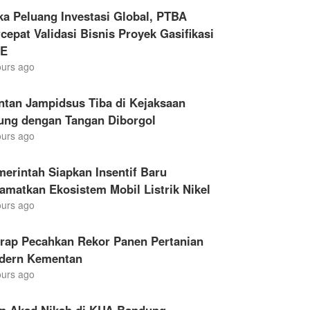
a Peluang Investasi Global, PTBA
cepat Validasi Bisnis Proyek Gasifikasi
E
ours ago
ntan Jampidsus Tiba di Kejaksaan
ung dengan Tangan Diborgol
ours ago
erintah Siapkan Insentif Baru
amatkan Ekosistem Mobil Listrik Nikel
ours ago
drap Pecahkan Rekor Panen Pertanian
dern Kementan
ours ago