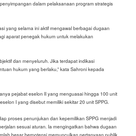
di penyimpangan dalam pelaksanaan program strategis
asi yang selama ini aktif mengawal berbagai dugaan
 bagi aparat penegak hukum untuk melakukan
bjektif dan menyeluruh. Jika terdapat indikasi
entuan hukum yang berlaku,” kata Sahroni kepada
a pejabat eselon II yang menguasai hingga 100 unit
eselon I yang disebut memiliki sekitar 20 unit SPPG.
adap proses penunjukan dan kepemilikan SPPG menjadi
berjalan sesuai aturan. Ia mengingatkan bahwa dugaan
jumlah besar berpotensi memunculkan pertanyaan publik