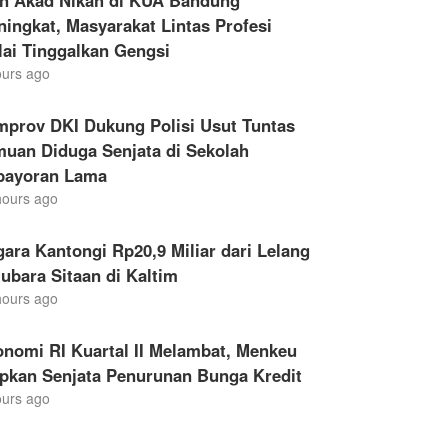
en Akad Nikah di KUA Bandung
ingkat, Masyarakat Lintas Profesi
ai Tinggalkan Gengsi
ours ago
mprov DKI Dukung Polisi Usut Tuntas
muan Diduga Senjata di Sekolah
bayoran Lama
hours ago
ara Kantongi Rp20,9 Miliar dari Lelang
ubara Sitaan di Kaltim
hours ago
nomi RI Kuartal II Melambat, Menkeu
apkan Senjata Penurunan Bunga Kredit
ours ago