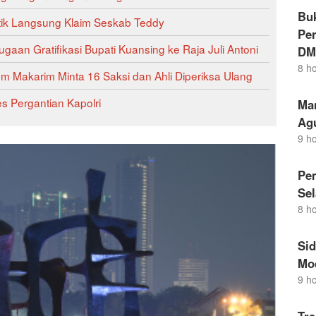
Buk
ik Langsung Klaim Seskab Teddy
Per
gaan Gratifikasi Bupati Kuansing ke Raja Juli Antoni
DM
8 h
 Makarim Minta 16 Saksi dan Ahli Diperiksa Ulang
s Pergantian Kapolri
Ma
Ag
9 h
Pem
Sel
8 h
Si
Mo
9 h