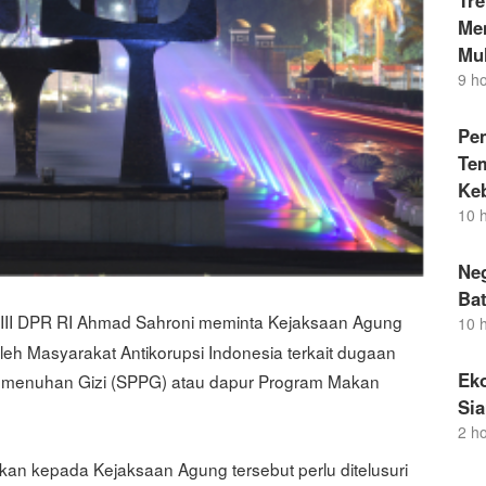
Tr
Men
Mul
9 h
Pe
Te
Ke
10 
Neg
Bat
i III DPR RI Ahmad Sahroni meminta Kejaksaan Agung
10 
leh Masyarakat Antikorupsi Indonesia terkait dugaan
Eko
menuhan Gizi (SPPG) atau dapur Program Makan
Si
2 h
kan kepada Kejaksaan Agung tersebut perlu ditelusuri