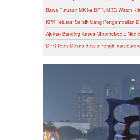
Bawa Putusan MK ke DPR, MBG Watch Krit
KPK Telusuri Selisih Uang Pengembalian Du
Ajukan Banding Kasus Chromebook, Nadiem
DPR Tepis Desas-desus Pengiriman Surpre