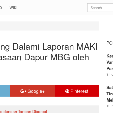
O
WIKI
mi Laporan MAKI soal Dugaan Penguasaan Dapur MBG oleh Pejabat
ng Dalami Laporan MAKI
PO
asaan Dapur MBG oleh
Kem
Va
Pa
9 h
Sat
Google+
Pinterest
Ti
Me
10 
ng dengan Tangan Diborgol