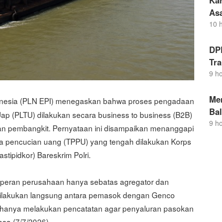
Kar
As
10 
DP
Tra
9 h
Me
onesia (PLN EPI) menegaskan bahwa proses pengadaan
Ba
Uap (PLTU) dilakukan secara business to business (B2B)
9 h
n pembangkit. Pernyataan ini disampaikan menanggapi
na pencucian uang (TPPU) yang tengah dilakukan Korps
tipidkor) Bareskrim Polri.
 peran perusahaan hanya sebatas agregator dan
 dilakukan langsung antara pemasok dengan Genco
 hanya melakukan pencatatan agar penyaluran pasokan
lasa (7/7/2026).