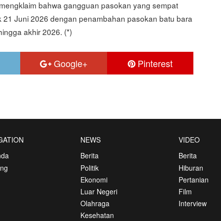
 PLN mengklaim bahwa gangguan pasokan yang sempat
jak 21 Juni 2026 dengan penambahan pasokan batu bara
ingga akhir 2026. (*)
Google+
Pinterest
GATION
NEWS
VIDEO
nda
Berita
Berita
ang
Politik
Hiburan
Ekonomi
Pertanian
Luar Negeri
Film
Olahraga
Interview
Kesehatan