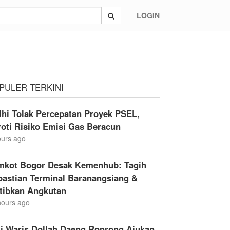
LOGIN
PULER TERKINI
hi Tolak Percepatan Proyek PSEL,
oti Risiko Emisi Gas Beracun
ours ago
mkot Bogor Desak Kemenhub: Tagih
pastian Terminal Baranangsiang &
rtibkan Angkutan
hours ago
li Waris Dollah Daeng Ronrong Ajukan