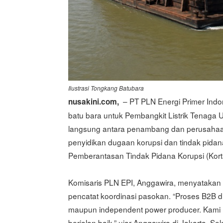
Ilustrasi Tongkang Batubara
– PT PLN Energi Primer Ind
nusakini.com,
batu bara untuk Pembangkit Listrik Tenaga 
langsung antara penambang dan perusahaa
penyidikan dugaan korupsi dan tindak pida
Pemberantasan Tindak Pidana Korupsi (Kortas
Komisaris PLN EPI, Anggawira, menyatakan
pencatat koordinasi pasokan. “Proses B2B
maupun independent power producer. Kami
berjalan baik,” ujar Anggawira di Jakarta, Se