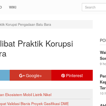
O
WIKI
aktik Korupsi Pengadaan Batu Bara
ibat Praktik Korupsi
PO
ra
Wal
Sor
9 h
Google+
Pinterest
Pe
Ke
Te
10 
n Ekosistem Mobil Listrik Nikel
pat Validasi Bisnis Proyek Gasifikasi DME
Ah