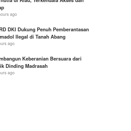
hutla di Riau, Terkendala Akses dan
ap
hours ago
RD DKI Dukung Penuh Pemberantasan
madol Ilegal di Tanah Abang
ours ago
mbangun Keberanian Bersuara dari
lik Dinding Madrasah
ours ago