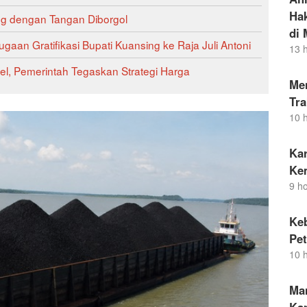
Hak
ng dengan Tangan Diborgol
di 
gaan Gratifikasi Bupati Kuansing ke Raja Juli Antoni
13 
el, Pemerintah Tegaskan Strategi Harga
Men
Tra
10 
Ka
Ke
9 h
Ke
Pet
10 
Ma