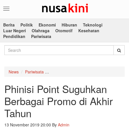
Toggle
navigation
Berita
Politik
Ekonomi
Hiburan
Teknologi
Luar Negeri
Olahraga
Otomotif
Kesehatan
Pendidikan
Pariwisata
News
Pariwisata
Phinisi Point Suguhkan Berbagai Promo di 
Phinisi Point Suguhkan
Berbagai Promo di Akhir
Tahun
13 November 2019 20:00
By
Admin