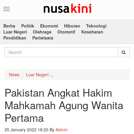
Toggle
navigation
Berita
Politik
Ekonomi
Hiburan
Teknologi
Luar Negeri
Olahraga
Otomotif
Kesehatan
Pendidikan
Pariwisata
News
Luar Negeri
Pakistan Angkat Hakim Mahkamah Agung
Pakistan Angkat Hakim
Mahkamah Agung Wanita
Pertama
25 January 2022 18:20
By
Admin