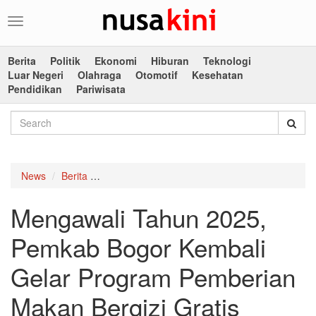
Toggle
navigation
Berita
Politik
Ekonomi
Hiburan
Teknologi
Luar Negeri
Olahraga
Otomotif
Kesehatan
Pendidikan
Pariwisata
News
Berita
Mengawali Tahun 2025, Pemkab Bogor Kembali
Mengawali Tahun 2025,
Pemkab Bogor Kembali
Gelar Program Pemberian
Makan Bergizi Gratis