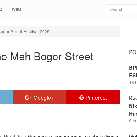
O
WIKI
gor Street Festival 2025
o Meh Bogor Street
PO
BP
ES
16 
Google+
Pinterest
Ka
Nik
Ha
9 h
awa Barat, Bey Machmudin, secara resmi membuka Pesta
Gu