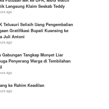
wa Putusan MK ke DPR, MBG Watch
itik Langsung Klaim Seskab Teddy
ours ago
K Telusuri Selisih Uang Pengembalian
aan Gratifikasi Bupati Kuansing ke
a Juli Antoni
ours ago
m Gabungan Tangkap Monyet Liar
duga Penyerang Warga di Tembilahan
il
ours ago
lang ke Rahim Keadilan
ours ago