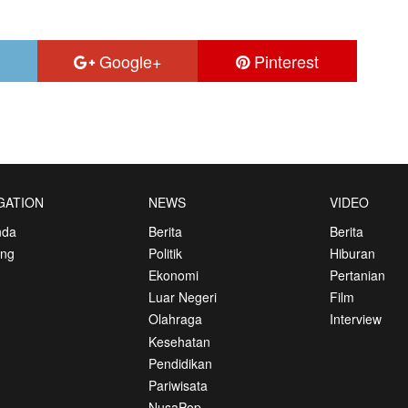
Google+
Pinterest
GATION
NEWS
VIDEO
nda
Berita
Berita
ang
Politik
Hiburan
Ekonomi
Pertanian
Luar Negeri
Film
Olahraga
Interview
Kesehatan
Pendidikan
Pariwisata
NusaPop