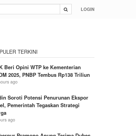
LOGIN
PULER TERKINI
K Beri Opini WTP ke Kementerian
DM 2025, PNBP Tembus Rp138 Triliun
hours ago
din Soroti Potensi Penurunan Ekspor
el, Pemerintah Tegaskan Strategi
rga
ours ago
bernur Pramono Anung Terima Dubes