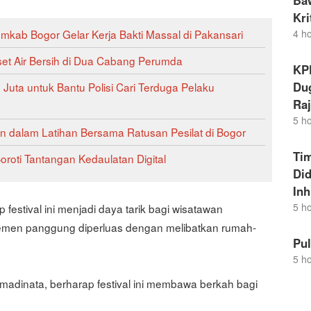
Ba
Kr
kab Bogor Gelar Kerja Bakti Massal di Pakansari
4 h
et Air Bersih di Dua Cabang Perumda
KP
Dug
ta untuk Bantu Polisi Cari Terduga Pelaku
Raj
5 h
n dalam Latihan Bersama Ratusan Pesilat di Bogor
Ti
oroti Tantangan Kedaulatan Digital
Di
Inh
5 h
 festival ini menjadi daya tarik bagi wisatawan
emen panggung diperluas dengan melibatkan rumah-
Pu
5 h
dmadinata, berharap festival ini membawa berkah bagi