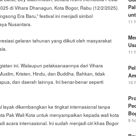
Pal
2025 di Vihara Dhanagun, Kota Bogor, Rabu (12/2/2025).
un
ong Era Baru,” festival ini menjadi simbol
11 
ya Nusantara.
Me
siasi gelaran tahunan yang diikuti oleh masyarakat
Us
sia.
11 
iatan ini. Walaupun pelaksanaannya dari Vihara
Pel
slim, Kristen, Hindu, dan Buddha. Bahkan, tidak
Am
apua, dan daerah lainnya. Ini benar-benar seperti
16 
Pro
Pe
 layak dikembangkan ke tingkat internasional tanpa
Bo
ta Pak Wali Kota untuk menyampaikan kepada wali kota
9 h
adi acara internasional. Ini sudah menjadi ciri khas Bogor