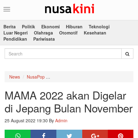
Toggle
navigation
Berita
Politik
Ekonomi
Hiburan
Teknologi
Luar Negeri
Olahraga
Otomotif
Kesehatan
Pendidikan
Pariwisata
News
NusaPop
MAMA 2022 akan Digelar di Jepang Bulan 
MAMA 2022 akan Digelar
di Jepang Bulan November
25 August 2022 19:30
By
Admin