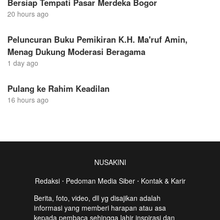
Bersiap Tempati Pasar Merdeka Bogor
20 hours ago
Peluncuran Buku Pemikiran K.H. Ma'ruf Amin,
Menag Dukung Moderasi Beragama
1 day ago
Pulang ke Rahim Keadilan
16 hours ago
NUSAKINI
Redaksi
⋅
Pedoman Media Siber
⋅
Kontak & Karir
Berita, foto, video, dll yg disajikan adalah
informasi yang memberi harapan atau asa
kepada pembaca sehingga lahir inspirasi dan