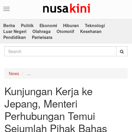
Toggle
navigation
Berita
Politik
Ekonomi
Hiburan
Teknologi
Luar Negeri
Olahraga
Otomotif
Kesehatan
Pendidikan
Pariwisata
News
Kunjungan Kerja ke Jepang, Menteri Perhubungan Te
Kunjungan Kerja ke
Jepang, Menteri
Perhubungan Temui
Sejumlah Pihak Bahas