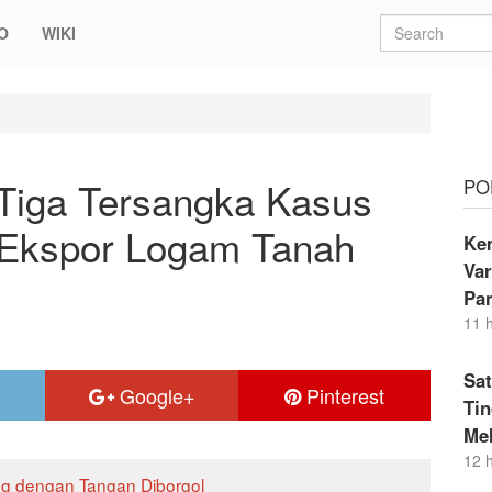
O
WIKI
ersangka Kasus Dugaan Manipulasi Ekspor Logam Tanah Jarang
Tiga Tersangka Kasus
PO
 Ekspor Logam Tanah
Kem
Va
Pa
11 
Sat
Google+
Pinterest
Ti
Me
12 
ng dengan Tangan Diborgol