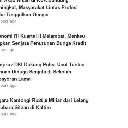
en Akad Nikah di KUA Bandung
ingkat, Masyarakat Lintas Profesi
ai Tinggalkan Gengsi
hours ago
nomi RI Kuartal II Melambat, Menkeu
apkan Senjata Penurunan Bunga Kredit
ours ago
mprov DKI Dukung Polisi Usut Tuntas
muan Diduga Senjata di Sekolah
bayoran Lama
hours ago
ara Kantongi Rp20,9 Miliar dari Lelang
ubara Sitaan di Kaltim
hours ago