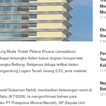
Tr
Men
Mul
11 
Eko
Si
4 h
gung Muda Tindak Pidana Khusus (Jampidsus)
Pe
bagai tersangka dalam kasus dugaan korupsi tata
Te
ngka Belitung. Ketiganya diduga terlibat dalam
Ke
engandung Logam Tanah Jarang (LTJ), jenis material
11 
Neg
Bat
yarief Sulaeman Nahdi, memberikan keterangan resmi di
12 
abu (8/7/2026). Ia mengonfirmasi bahwa para
ilan PT Putraprima Mineral Mandiri), GP (Kepala Unit