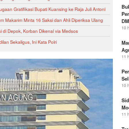
Buk
gaan Gratifikasi Bupati Kuansing ke Raja Juli Antoni
Per
 Makarim Minta 16 Saksi dan Ahli Diperiksa Ulang
DM
10 
i di Depok, Korban Dikenal via Medsos
an Sekaligus, Ini Kata Polri
Ma
Ag
11 
Pem
Sel
10 
Si
Mo
11 