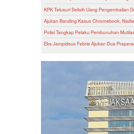
KPK Telusuri Selisih Uang Pengembalian Du
Ajukan Banding Kasus Chromebook, Nadiem
Polisi Tangkap Pelaku Pembunuhan Mutilas
Eks Jampidsus Febrie Ajukan Dua Praperadil