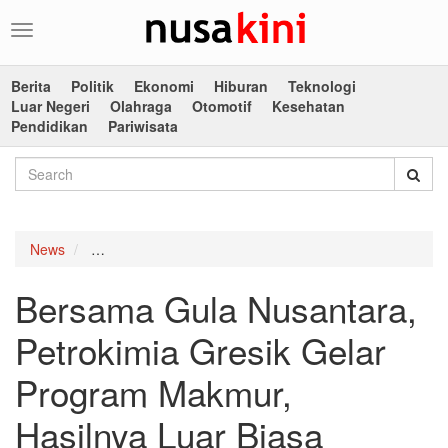
Toggle
navigation
Berita
Politik
Ekonomi
Hiburan
Teknologi
Luar Negeri
Olahraga
Otomotif
Kesehatan
Pendidikan
Pariwisata
News
Bersama Gula Nusantara, Petrokimia Gresik Gelar P
Bersama Gula Nusantara,
Petrokimia Gresik Gelar
Program Makmur,
Hasilnya Luar Biasa