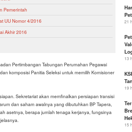
Ha
an Pemerintah
Pe
at UU Nomor 4/2016
21 
ai Akhir 2016
Pet
Va
Lo
13 
i Badan Pertimbangan Tabungan Perumahan Pegawai
dan komposisi Panitia Seleksi untuk memilih Komisioner
KS
Tan
19 
siapan. Sekretariat akan memfinalkan persiapan transisi
Ter
ertarum dan saham awalnya yang dibutuhkan BP Tapera,
Bre
umlah asetnya, berapa jumlah tenaga kerjanya, fungsinya
He
 jelasnya.
15 