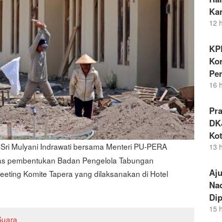
Ka
12 
KP
Kor
Pe
16 
Pr
DKJ
Kot
Sri Mulyani Indrawati bersama Menteri PU-PERA
13 
s pembentukan Badan Pengelola Tabungan
Aj
eeting Komite Tapera yang dilaksanakan di Hotel
Nad
Dip
15 
Suara