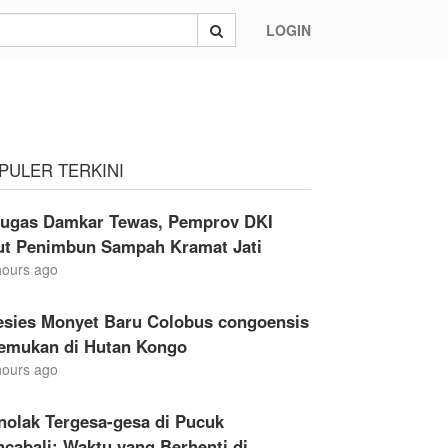
LOGIN
PULER TERKINI
tugas Damkar Tewas, Pemprov DKI
ut Penimbun Sampah Kramat Jati
hours ago
esies Monyet Baru Colobus congoensis
temukan di Hutan Kongo
hours ago
nolak Tergesa-gesa di Pucuk
cabali: Waktu yang Berhenti di