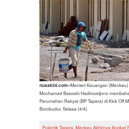
Menteri Keuangan (Menkeu) 
nusakini.com--
Mochamad Basoeki Hadimoeljono membaha
Perumahan Rakyat (BP Tapera) di Kick Off M
Borobudur, Selasa (4/4).
Polemik Tapera, Menkeu Akhirnya Angkat 