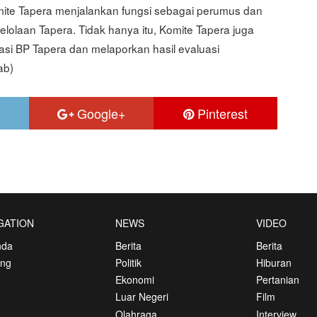
ite Tapera menjalankan fungsi sebagai perumus dan
lolaan Tapera. Tidak hanya itu, Komite Tapera juga
i BP Tapera dan melaporkan hasil evaluasi
ab)
Google+
Pinterest
GATION
NEWS
VIDEO
nda
Berita
Berita
ang
Politik
Hiburan
Ekonomi
Pertanian
Luar Negeri
Film
Olahraga
Interview