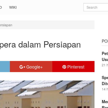
O
WIKI
ersiapan
pera dalam Persiapan
PO
Pe
Us
21 
Google+
Pinterest
Sp
Di
14 
Me
Ran