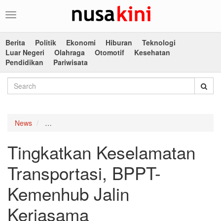
Toggle
navigation
Berita
Politik
Ekonomi
Hiburan
Teknologi
Luar Negeri
Olahraga
Otomotif
Kesehatan
Pendidikan
Pariwisata
News
Tingkatkan Keselamatan Transportasi, BPPT-Kemenh
Tingkatkan Keselamatan
Transportasi, BPPT-
Kemenhub Jalin
Kerjasama