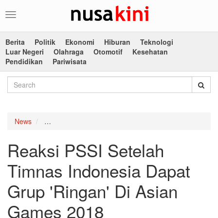
Toggle
navigation
Berita
Politik
Ekonomi
Hiburan
Teknologi
Luar Negeri
Olahraga
Otomotif
Kesehatan
Pendidikan
Pariwisata
News
Reaksi PSSI Setelah Timnas Indonesia Dapat Grup '
Reaksi PSSI Setelah
Timnas Indonesia Dapat
Grup 'Ringan' Di Asian
Games 2018