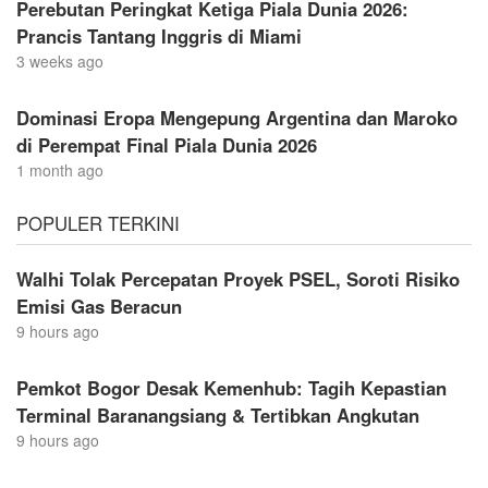
Perebutan Peringkat Ketiga Piala Dunia 2026:
Prancis Tantang Inggris di Miami
3 weeks ago
Dominasi Eropa Mengepung Argentina dan Maroko
di Perempat Final Piala Dunia 2026
1 month ago
POPULER TERKINI
Walhi Tolak Percepatan Proyek PSEL, Soroti Risiko
Emisi Gas Beracun
9 hours ago
Pemkot Bogor Desak Kemenhub: Tagih Kepastian
Terminal Baranangsiang & Tertibkan Angkutan
9 hours ago