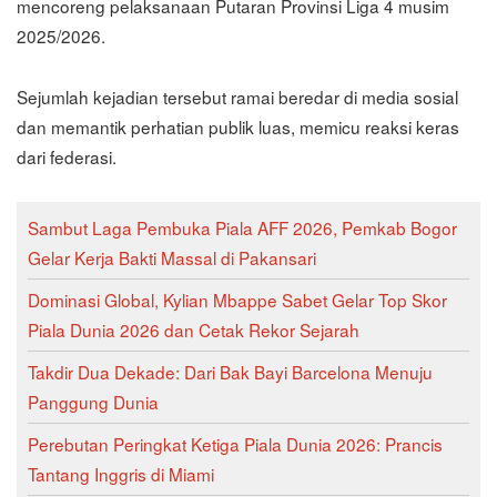
mencoreng pelaksanaan Putaran Provinsi Liga 4 musim
2025/2026.
Sejumlah kejadian tersebut ramai beredar di media sosial
dan memantik perhatian publik luas, memicu reaksi keras
dari federasi.
Sambut Laga Pembuka Piala AFF 2026, Pemkab Bogor
Gelar Kerja Bakti Massal di Pakansari
Dominasi Global, Kylian Mbappe Sabet Gelar Top Skor
Piala Dunia 2026 dan Cetak Rekor Sejarah
Takdir Dua Dekade: Dari Bak Bayi Barcelona Menuju
Panggung Dunia
Perebutan Peringkat Ketiga Piala Dunia 2026: Prancis
Tantang Inggris di Miami