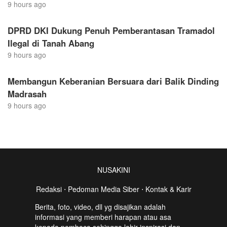
9 hours ago
DPRD DKI Dukung Penuh Pemberantasan Tramadol
Ilegal di Tanah Abang
9 hours ago
Membangun Keberanian Bersuara dari Balik Dinding
Madrasah
9 hours ago
NUSAKINI
Redaksi
⋅
Pedoman Media Siber
⋅
Kontak & Karir
Berita, foto, video, dll yg disajikan adalah
informasi yang memberi harapan atau asa