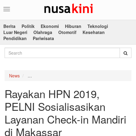
Toggle
navigation
Berita
Politik
Ekonomi
Hiburan
Teknologi
Luar Negeri
Olahraga
Otomotif
Kesehatan
Pendidikan
Pariwisata
News
Rayakan HPN 2019, PELNI Sosialisasikan Layanan Ch
Rayakan HPN 2019,
PELNI Sosialisasikan
Layanan Check-in Mandiri
di Makassar