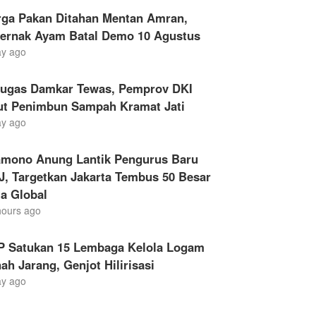
rga Pakan Ditahan Mentan Amran,
ternak Ayam Batal Demo 10 Agustus
ay ago
tugas Damkar Tewas, Pemprov DKI
ut Penimbun Sampah Kramat Jati
ay ago
amono Anung Lantik Pengurus Baru
, Targetkan Jakarta Tembus 50 Besar
a Global
hours ago
P Satukan 15 Lembaga Kelola Logam
ah Jarang, Genjot Hilirisasi
ay ago