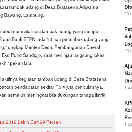
Di
isasi tambak udang di Desa Bratasena Adiwarna,
23 
ang Bawang, Lampung.
Pet
ersebut merevitalisasi tambak udang yang sempat
Va
R dari Bank BTPN, ada 13 ribu petambak udang yang
Lo
dang," ungkap Menteri Desa, Pembangunan Daerah
23 
 Eko Putro Sandjojo, saat meninjau langsung lokasi
hir pekan lalu.
Aj
Nad
aktifnya kegiatan tambak udang di Desa Bratasena
Dip
tkan pendapatan sekitar Rp 4 juta per bulannya.
1 d
kan semakin meningkat bila dukungan tenaga listrik
KP
Kor
Pe
a 2018 Lebih Dari 99 Persen
1 d