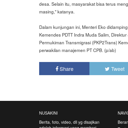
desa. Selain itu, masyarakat bisa terus m
masing," katanya.
Dalam kunjungan ini, Menteri Eko didamping
Kemendes PDTT Indra Muda Salim, Direktu
Permukiman Transmigrasi (PKP2Trans) Keme
perwakilan manajemen PT CPB. (p/ab)
Share
Tweet
NUSAKINI
NAVI
Berita, foto, video, dll yg disajikan
Bera
adalah informasi yang memberi