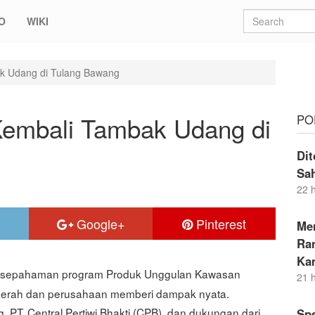
O
WIKI
ak Udang di Tulang Bawang
Kembali Tambak Udang di
PO
Dit
Sa
22 
Google+
Pinterest
Me
Ran
Ka
esepahaman program Produk Unggulan Kawasan
21 
aerah dan perusahaan memberi dampak nyata.
PT. Central Pertiwi Bhakti (CPB), dan dukungan dari
Sp