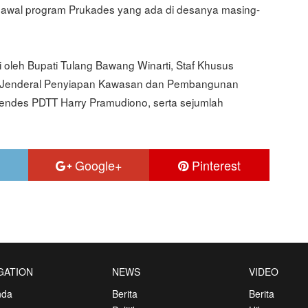
engawal program Prukades yang ada di desanya masing-
i oleh Bupati Tulang Bawang Winarti, Staf Khusus
r Jenderal Penyiapan Kawasan dan Pembangunan
ndes PDTT Harry Pramudiono, serta sejumlah
Google+
Pinterest
GATION
NEWS
VIDEO
nda
Berita
Berita