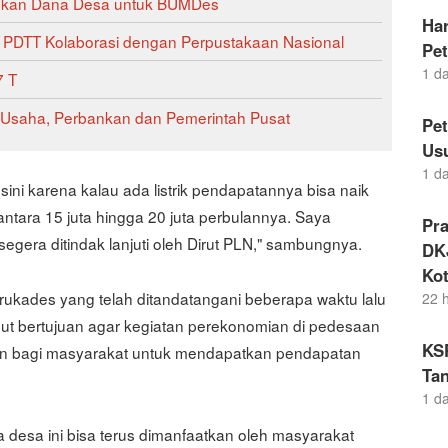
hkan Dana Desa untuk BUMDes
Ha
PDTT Kolaborasi dengan Perpustakaan Nasional
Pe
1 d
7 T
Usaha, Perbankan dan Pemerintah Pusat
Pe
Us
1 d
esini karena kalau ada listrik pendapatannya bisa naik
 antara 15 juta hingga 20 juta perbulannya. Saya
Pr
gera ditindak lanjuti oleh Dirut PLN," sambungnya.
DKJ
Kot
kades yang telah ditandatangani beberapa waktu lalu
22 
sebut bertujuan agar kegiatan perekonomian di pedesaan
KS
n bagi masyarakat untuk mendapatkan pendapatan
Tan
1 d
desa ini bisa terus dimanfaatkan oleh masyarakat