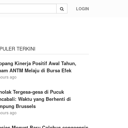
LOGIN
PULER TERKINI
opang Kinerja Positif Awal Tahun,
ham ANTM Melaju di Bursa Efek
hours ago
nolak Tergesa-gesa di Pucuk
cabali: Waktu yang Berhenti di
mpung Brussels
hours ago
esies Monyet Baru Colobus congoensis