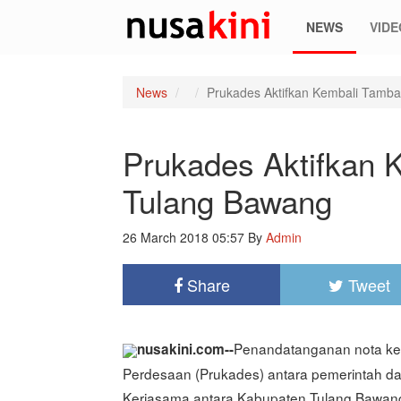
NEWS
VIDE
News
Prukades Aktifkan Kembali Tamb
Prukades Aktifkan 
Tulang Bawang
26 March 2018 05:57
By
Admin
Share
Tweet
Penandatanganan nota k
nusakini.com--
Perdesaan (Prukades) antara pemerintah d
Kerjasama antara Kabupaten Tulang Bawang, 