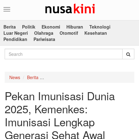
Toggle
navigation
Berita
Politik
Ekonomi
Hiburan
Teknologi
Luar Negeri
Olahraga
Otomotif
Kesehatan
Pendidikan
Pariwisata
News
Berita
Pekan Imunisasi Dunia 2025, Kemenkes: Imuni
Pekan Imunisasi Dunia
2025, Kemenkes:
Imunisasi Lengkap
Generasi Sehat Awal