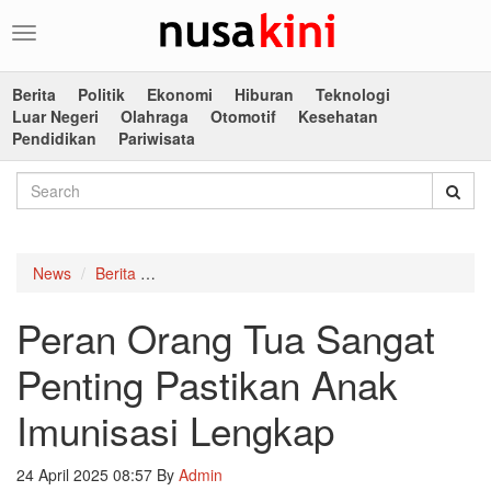
Toggle
navigation
Berita
Politik
Ekonomi
Hiburan
Teknologi
Luar Negeri
Olahraga
Otomotif
Kesehatan
Pendidikan
Pariwisata
News
Berita
Peran Orang Tua Sangat Penting Pastikan Ana
Peran Orang Tua Sangat
Penting Pastikan Anak
Imunisasi Lengkap
24 April 2025 08:57
By
Admin