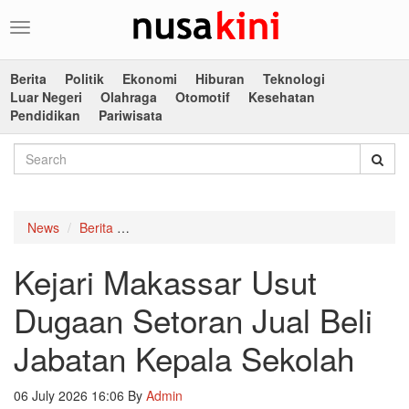
Toggle
navigation
Berita
Politik
Ekonomi
Hiburan
Teknologi
Luar Negeri
Olahraga
Otomotif
Kesehatan
Pendidikan
Pariwisata
News
Berita
Kejari Makassar Usut Dugaan Setoran Jual Bel
Kejari Makassar Usut
Dugaan Setoran Jual Beli
Jabatan Kepala Sekolah
06 July 2026 16:06
By
Admin