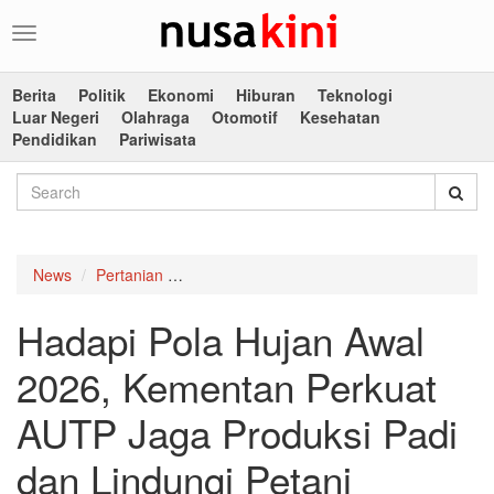
Toggle
navigation
Berita
Politik
Ekonomi
Hiburan
Teknologi
Luar Negeri
Olahraga
Otomotif
Kesehatan
Pendidikan
Pariwisata
News
Pertanian
Hadapi Pola Hujan Awal 2026, Kementan Pe
Hadapi Pola Hujan Awal
2026, Kementan Perkuat
AUTP Jaga Produksi Padi
dan Lindungi Petani