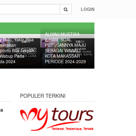
LOGIN
ALIYAH MUSTIKA
y Bulu, Yakin Bisa
ILHAM, SOAL
hterakan
PUTUSANNYA MAJU
ponto Bila Terpilih
SEBAGAI WAWALI
 Wabup Pada
KOTA MAKASSAR
ada 2024
PERIODE 2024-2029
POPULER TERKINI
ya