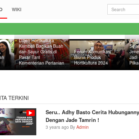
O
WIKI
Ditjen Hortikultura
Andr
Kembali Bagikan Buah
Seja
,
dan Sayur Gratis di
Forum Komunikasi
Jene
an
Pasar Tani
Bisnis Produk
Jadi
Kementerian Pertanian
Hortikultura 2024
Pilk
ITA TERKINI
Seru.. Adhy Basto Cerita Hubungann
Dengan Jade Tamrin !
3 years ago By
Admin