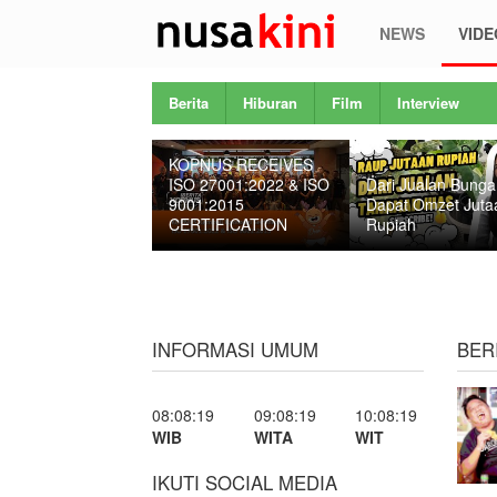
NEWS
VIDE
Berita
Hiburan
Film
Interview
KOPNUS RECEIVES
ISO 27001:2022 & ISO
Dari Jualan Bunga
9001:2015
Dapat Omzet Juta
CERTIFICATION
Rupiah
INFORMASI UMUM
BER
08:08:19
09:08:19
10:08:19
WIB
WITA
WIT
IKUTI SOCIAL MEDIA