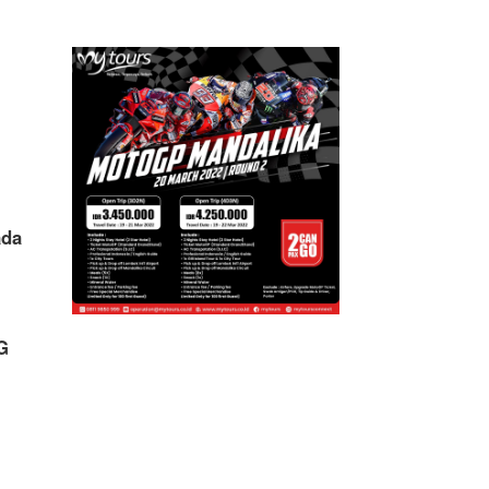
ada
G