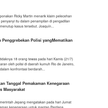
Keponakan Ricky Martin menarik klaim pelecehan
 penyanyi itu dalam penampilan di pengadilan
f menutup kasus tersebut. Joaquín...
m Penggrebekan Polisi yangMematikan
etidaknya 18 orang tewas pada hari Kamis (21/7)
an oleh polisi di daerah kumuh Rio de Janeiro,
, dalam konfrontasi berdarah...
kan Tanggal Pemakaman Kenegaraan
es Masyarakat
Pemerintah Jepang mengatakan pada hari Jumat
aman kenegaraan untuk mantan Perdana