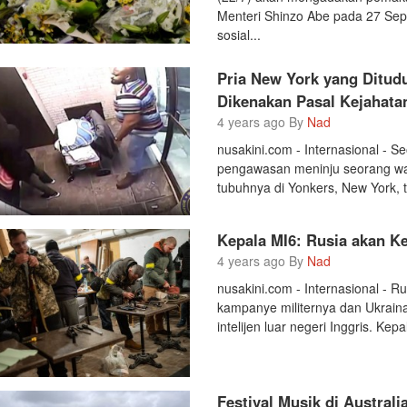
Menteri Shinzo Abe pada 27 Sept
sosial...
Pria New York yang Ditudu
Dikenakan Pasal Kejahata
4 years ago By
Nad
nusakini.com - Internasional - S
pengawasan meninju seorang wani
tubuhnya di Yonkers, New York, 
Kepala MI6: Rusia akan K
4 years ago By
Nad
nusakini.com - Internasional -
kampanye militernya dan Ukrain
intelijen luar negeri Inggris. K
Festival Musik di Australi