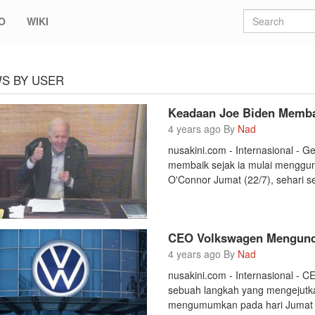
O
WIKI
S BY USER
Keadaan Joe Biden Membai
4 years ago By
Nad
nusakini.com - Internasional - 
membaik sejak ia mulai mengguna
O'Connor Jumat (22/7), sehari set
CEO Volkswagen Mengund
4 years ago By
Nad
nusakini.com - Internasional - 
sebuah langkah yang mengejutka
mengumumkan pada hari Jumat (