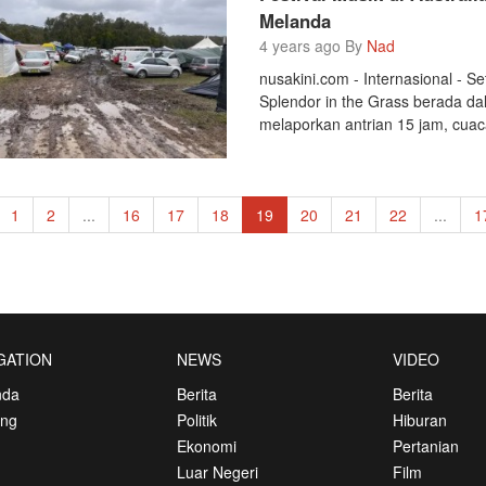
Melanda
4 years ago By
Nad
nusakini.com - Internasional - Se
Splendor in the Grass berada d
melaporkan antrian 15 jam, cuaca
1
2
...
16
17
18
19
20
21
22
...
1
GATION
NEWS
VIDEO
nda
Berita
Berita
ang
Politik
Hiburan
Ekonomi
Pertanian
Luar Negeri
Film