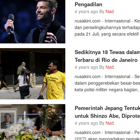
Pengadilan
4 years ago By
Nad
nusakini.com - Internasional - 
dan perselingkuhannya terhadap
pada 21 Juli, yang secara efekti
Sedikitnya 18 Tewas dala
Terbaru di Rio de Janeiro
4 years ago By
Nad
nusakini.com - Internasional - S
dalam penggerebekan besar-besar
kata polisi militer negara bagian
Pemerintah Jepang Tentu
untuk Shinzo Abe, Diprot
4 years ago By
Nad
nusakini.com - Internasional - 
(22/7) akan mengadakan pemak