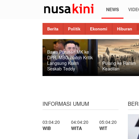
NEWS
VIDE
Berita
Politik
Ekonomi
Hiburan
Bawa Putusan MK ke
DPR, MBG Watch Kritik
Langsung Klaim
Pulang ke Rahim
Seskab Teddy
Keadilan
INFORMASI UMUM
BER
03:04:21
04:04:21
05:04:21
WIB
WITA
WIT