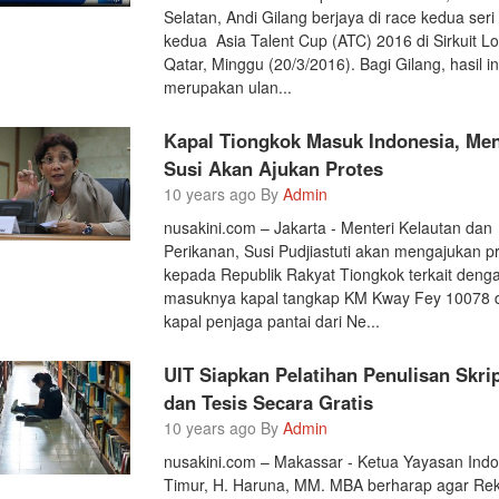
Selatan, Andi Gilang berjaya di race kedua seri
kedua Asia Talent Cup (ATC) 2016 di Sirkuit Lo
Qatar, Minggu (20/3/2016). Bagi Gilang, hasil in
merupakan ulan...
Kapal Tiongkok Masuk Indonesia, Men
Susi Akan Ajukan Protes
10 years ago By
Admin
nusakini.com – Jakarta - Menteri Kelautan dan
Perikanan, Susi Pudjiastuti akan mengajukan p
kepada Republik Rakyat Tiongkok terkait deng
masuknya kapal tangkap KM Kway Fey 10078 
kapal penjaga pantai dari Ne...
UIT Siapkan Pelatihan Penulisan Skri
dan Tesis Secara Gratis
10 years ago By
Admin
nusakini.com – Makassar - Ketua Yayasan Ind
Timur, H. Haruna, MM. MBA berharap agar Rek