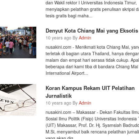
dan Wakil rektor I Universitas Indonesia Timur,
menyiapkan pelatihan gratis penulisan skripsi 
tesis gratis bagi maha...
Denyut Kota Chiang Mai yang Eksotis
10 years ago By
Admin
nusakini.com - Menikmati kota Chiang Mai, yan
terletak di bagian utara Thailand, hanya dengan
malam dan empat hari serasa tidak cukup. Apa
beberapa dari kami tiba di bandara Chiang Mai
International Airport...
Koran Kampus Rekam UIT Pelatihan
Jurnalistik
10 years ago By
Admin
nusakini.com – Makassar - Dekan Fakultas Ilm
Sosial Ilmu Politik (Fisip) Universitas Indonesia
(UIT) Makassar, Prof. Dr. Hj. Syamsiah Badrudd
M.Si, menyambut baik rencana pelatihan jurnalis
yang akan dig...