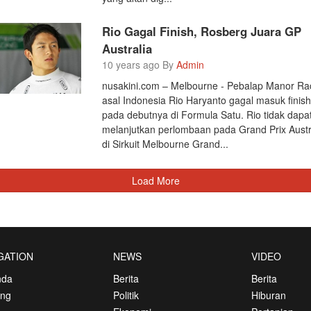
Rio Gagal Finish, Rosberg Juara GP
Australia
10 years ago By
Admin
nusakini.com – Melbourne - Pebalap Manor Ra
asal Indonesia Rio Haryanto gagal masuk finis
pada debutnya di Formula Satu. Rio tidak dapa
melanjutkan perlombaan pada Grand Prix Austr
di Sirkuit Melbourne Grand...
Load More
GATION
NEWS
VIDEO
nda
Berita
Berita
ang
Politik
Hiburan