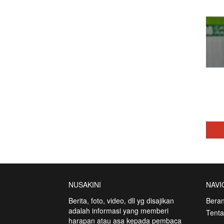
NUSAKINI
NAVI
Berita, foto, video, dll yg disajikan
Bera
adalah informasi yang memberi
Tent
harapan atau asa kepada pembaca