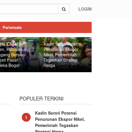
LOGIN
Pariwisata
res Capai 90
Kadin Soroti Potensi
en, Ratusan
Penurunan Ekspor
gang Bersiap
Nikel, Pemerintah
ati Pasar
Tegaskan Strategi
eka Bogor
Harga
POPULER TERKINI
Kadin Soroti Potensi
1
Penurunan Ekspor Nikel,
Pemerintah Tegaskan
Strategi Harga