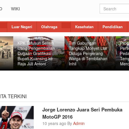
O
WIKI
Luar Negeri
Olahraga
Kesehatan
Pendidikan
KPK Telusuri Selisih
Tim Gabungan
Prog
Uang Pengembalian
Tangkap Monyet Liar
Pers
Dugaan Gratifikasi
Diduga Penyerang
Peda
Bupati Kuansing ke
Warga di Tembilahan
Temp
Raja Juli Antoni
Inhil
Merd
ITA TERKINI
Jorge Lorenzo Juara Seri Pembuka
MotoGP 2016
10 years ago By
Admin