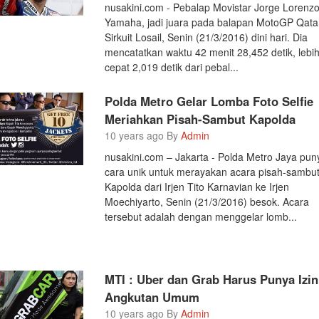
nusakini.com - Pebalap Movistar Jorge Lorenz
Yamaha, jadi juara pada balapan MotoGP Qatar
Sirkuit Losail, Senin (21/3/2016) dini hari. Dia
mencatatkan waktu 42 menit 28,452 detik, lebi
cepat 2,019 detik dari pebal...
Polda Metro Gelar Lomba Foto Selfie
Meriahkan Pisah-Sambut Kapolda
10 years ago By
Admin
nusakini.com – Jakarta - Polda Metro Jaya pun
cara unik untuk merayakan acara pisah-sambu
Kapolda dari Irjen Tito Karnavian ke Irjen
Moechiyarto, Senin (21/3/2016) besok. Acara
tersebut adalah dengan menggelar lomb...
MTI : Uber dan Grab Harus Punya Izin
Angkutan Umum
10 years ago By
Admin