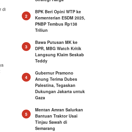
o
 di
BPK Beri Opini WTP ke
2
Kementerian ESDM 2025,
h
PNBP Tembus Rp138
Triliun
Bawa Putusan MK ke
3
DPR, MBG Watch Kritik
Langsung Klaim Seskab
Teddy
ya
t
Gubernur Pramono
4
Anung Terima Dubes
Palestina, Tegaskan
Dukungan Jakarta untuk
Gaza
Mentan Amran Salurkan
5
Bantuan Traktor Usai
Tinjau Sawah di
Semarang