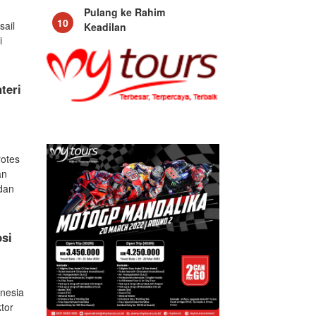
Pulang ke Rahim
10
sail
Keadilan
i
teri
rotes
an
dan
psi
onesia
tor