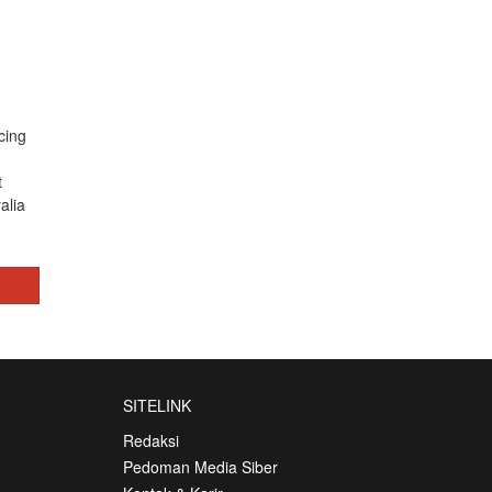
cing
h
t
alia
SITELINK
Redaksi
Pedoman Media Siber