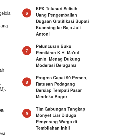
KPK Telusuri Selisih
gelola
6
Uang Pengembalian
Dugaan Gratifikasi Bupati
bung
Kuansing ke Raja Juli
Antoni
Peluncuran Buku
7
Pemikiran K.H. Ma'ruf
Amin, Menag Dukung
Moderasi Beragama
rah
Progres Capai 90 Persen,
8
,
Ratusan Pedagang
M),
Bersiap Tempati Pasar
Merdeka Bogor
Tim Gabungan Tangkap
ba
9
Monyet Liar Diduga
Penyerang Warga di
Tembilahan Inhil
esi