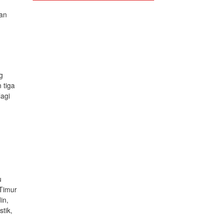
dan
g
 tiga
lagi
u
 Timur
in,
tik,