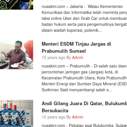
nusakini.com – Jakarta - Walau Kementerian
Komunikasi dan Informatika telah meminta pen
taksi online Uber dan Grab Car untuk membuat
badan hukum serta para pengemudinya berga
dalam wadah koperasi, polemik...
Menteri ESDM Tinjau Jargas di
Prabumulih Sumsel
10 years ago By
Admin
nusakini.com – Prabumulih - Di salah satu dae
percontohan jaringan gas (Jargas) kota, di
Kecamatan Prabumulih Utara, Kota Prabumulih
Menteri Energi dan Sumber Daya Mineral (ESD
Sudirman Said menyambangi salah s...
Andi Gilang Juara Di Qatar, Bulukum
Bersukacita
10 years ago By
Admin
nusakini.com - Pebalap asal Bulukumba, Sulaw