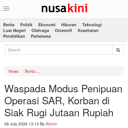
Toggle
navigation
Berita
Politik
Ekonomi
Hiburan
Teknologi
Luar Negeri
Olahraga
Otomotif
Kesehatan
Pendidikan
Pariwisata
News
Berita
Waspada Modus Penipuan Operasi SAR, Korban
Waspada Modus Penipuan
Operasi SAR, Korban di
Siak Rugi Jutaan Rupiah
08 July 2026 13:13
By
Admin