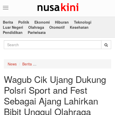
Toggle
navigation
Berita
Politik
Ekonomi
Hiburan
Teknologi
Luar Negeri
Olahraga
Otomotif
Kesehatan
Pendidikan
Pariwisata
News
Berita
Wagub Cik Ujang Dukung Polsri Sport and Fest
Wagub Cik Ujang Dukung
Polsri Sport and Fest
Sebagai Ajang Lahirkan
Bibit Unggul Olahraga