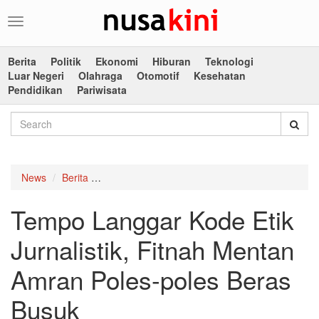
Toggle
navigation
Berita
Politik
Ekonomi
Hiburan
Teknologi
Luar Negeri
Olahraga
Otomotif
Kesehatan
Pendidikan
Pariwisata
News
Berita
Tempo Langgar Kode Etik Jurnalistik, Fitnah 
Tempo Langgar Kode Etik
Jurnalistik, Fitnah Mentan
Amran Poles-poles Beras
Busuk