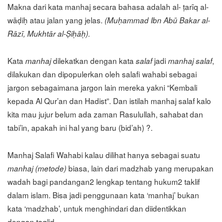
Makna dari kata manhaj secara bahasa adalah al- ṭarīq al-
wāḍiḥ atau jalan yang jelas.
(Muḥammad Ibn Abū Bakar al-
Rāzī, Mukhtār al-Ṣiḥāḥ).
Kata
dilekatkan dengan kata
jadi
,
manhaj
salaf
manhaj salaf
dilakukan dan dipopulerkan oleh salafi wahabi sebagai
jargon sebagaimana jargon lain mereka yakni “Kembali
kepada Al Qur’an dan Hadist”. Dan istilah manhaj salaf kalo
kita mau jujur belum ada zaman Rasulullah, sahabat dan
tabi’in, apakah ini hal yang baru (bid’ah) ?.
Manhaj Salafi Wahabi kalau dilihat hanya sebagai suatu
biasa, lain dari madzhab yang merupakan
manhaj (metode)
wadah bagi pandangan2 lengkap tentang hukum2 taklif
dalam islam. Bisa jadi penggunaan kata ‘manhaj’ bukan
kata ‘madzhab’, untuk menghindari dan diidentikkan
dengan taqlid.