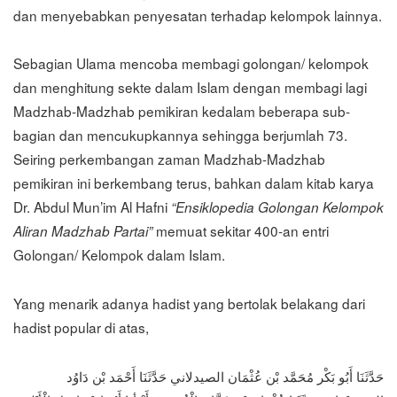
dan menyebabkan penyesatan terhadap kelompok lainnya.
Sebagian Ulama mencoba membagi golongan/ kelompok
dan menghitung sekte dalam Islam dengan membagi lagi
Madzhab-Madzhab pemikiran kedalam beberapa sub-
bagian dan mencukupkannya sehingga berjumlah 73.
Seiring perkembangan zaman Madzhab-Madzhab
pemikiran ini berkembang terus, bahkan dalam kitab karya
Dr. Abdul Mun’im Al Hafni
“Ensiklopedia Golongan Kelompok
memuat sekitar 400-an entri
Aliran Madzhab Partai”
Golongan/ Kelompok dalam Islam.
Yang menarik adanya hadist yang bertolak belakang dari
hadist popular di atas,
حَدَّثَنَا أَبُو بَكْر مُحَمَّد بْن عُثْمَان الصيدلاني حَدَّثَنَا أَحْمَد بْن دَاوُد