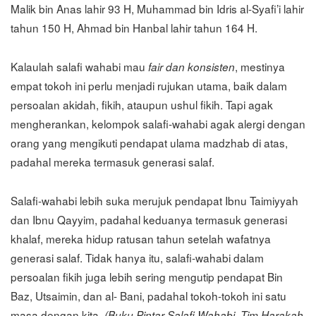
Malik bin Anas lahir 93 H, Muhammad bin Idris al-Syafi’i lahir
tahun 150 H, Ahmad bin Hanbal lahir tahun 164 H.
Kalaulah salafi wahabi mau
, mestinya
fair dan konsisten
empat tokoh ini perlu menjadi rujukan utama, baik dalam
persoalan akidah, fikih, ataupun ushul fikih. Tapi agak
mengherankan, kelompok salafi-wahabi agak alergi dengan
orang yang mengikuti pendapat ulama madzhab di atas,
padahal mereka termasuk generasi salaf.
Salafi-wahabi lebih suka merujuk pendapat Ibnu Taimiyyah
dan Ibnu Qayyim, padahal keduanya termasuk generasi
khalaf, mereka hidup ratusan tahun setelah wafatnya
generasi salaf. Tidak hanya itu, salafi-wahabi dalam
persoalan fikih juga lebih sering mengutip pendapat Bin
Baz, Utsaimin, dan al- Bani, padahal tokoh-tokoh ini satu
masa dengan kita.
(Buku Pintar Salafi Wahabi, Tim Harakah