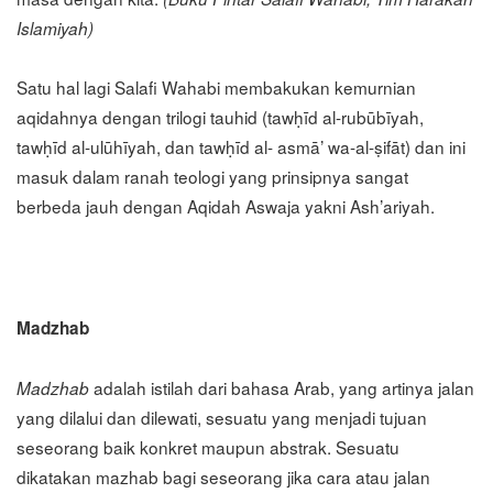
Islamiyah)
Satu hal lagi Salafi Wahabi membakukan kemurnian
aqidahnya dengan trilogi tauhid (tawḥīd al-rubūbīyah,
tawḥīd al-ulūhīyah, dan tawḥīd al- asmā’ wa-al-ṣifāt) dan ini
masuk dalam ranah teologi yang prinsipnya sangat
berbeda jauh dengan Aqidah Aswaja yakni Ash’ariyah.
Madzhab
adalah istilah dari bahasa Arab, yang artinya jalan
Madzhab
yang dilalui dan dilewati, sesuatu yang menjadi tujuan
seseorang baik konkret maupun abstrak. Sesuatu
dikatakan mazhab bagi seseorang jika cara atau jalan