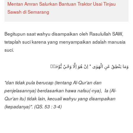
Mentan Amran Salurkan Bantuan Traktor Usai Tinjau
Sawah di Semarang
Begitupun saat wahyu disampaikan oleh Rasulullah SAW,
tetaplah suci karena yang menyampaikan adalah manusia
suci.
وَمَا يَنْطِقُ عَنِ الْهَوٰى * اِنْ هُوَ اِلَّا وَحْيٌ يُّوْحٰىۙ
"dan tidak pula berucap (tentang Al-Qur’an dan
penjelasannya) berdasarkan hawa nafsu(-nya),
Ia (Al-
Qur’an itu) tidak lain, kecuali wahyu yang disampaikan
(kepadanya)". (QS. 53 : 3-4)