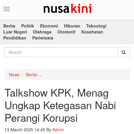
Toggle
navigation
Berita
Politik
Ekonomi
Hiburan
Teknologi
Luar Negeri
Olahraga
Otomotif
Kesehatan
Pendidikan
Pariwisata
News
Berita
Talkshow KPK, Menag Ungkap Ketegasan Nabi 
Talkshow KPK, Menag
Ungkap Ketegasan Nabi
Perangi Korupsi
13 March 2025 14:45
By
Admin