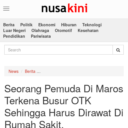
Toggle
navigation
Berita
Politik
Ekonomi
Hiburan
Teknologi
Luar Negeri
Olahraga
Otomotif
Kesehatan
Pendidikan
Pariwisata
News
Berita
Seorang Pemuda Di Maros Terkena Busur OTK 
Seorang Pemuda Di Maros
Terkena Busur OTK
Sehingga Harus Dirawat Di
Rumah Sakit.