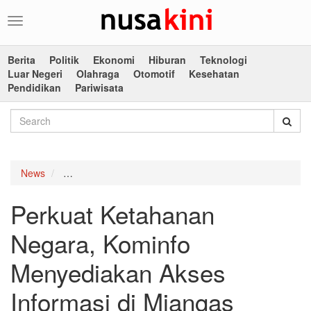
Toggle
navigation
Berita
Politik
Ekonomi
Hiburan
Teknologi
Luar Negeri
Olahraga
Otomotif
Kesehatan
Pendidikan
Pariwisata
News
Perkuat Ketahanan Negara, Kominfo Menyediakan Ak
Perkuat Ketahanan
Negara, Kominfo
Menyediakan Akses
Informasi di Miangas