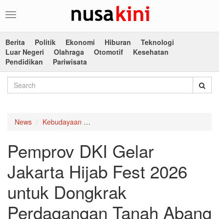
Toggle
navigation
Berita
Politik
Ekonomi
Hiburan
Teknologi
Luar Negeri
Olahraga
Otomotif
Kesehatan
Pendidikan
Pariwisata
News
Kebudayaan
Pemprov DKI Gelar Jakarta Hijab Fest
Pemprov DKI Gelar
Jakarta Hijab Fest 2026
untuk Dongkrak
Perdagangan Tanah Abang