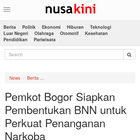
Toggle
navigation
Berita
Politik
Ekonomi
Hiburan
Teknologi
Luar Negeri
Olahraga
Otomotif
Kesehatan
Pendidikan
Pariwisata
News
Berita
Pemkot Bogor Siapkan Pembentukan BNN untu
Pemkot Bogor Siapkan
Pembentukan BNN untuk
Perkuat Penanganan
Narkoba