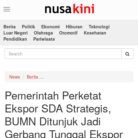
Toggle
navigation
Berita
Politik
Ekonomi
Hiburan
Teknologi
Luar Negeri
Olahraga
Otomotif
Kesehatan
Pendidikan
Pariwisata
News
Berita
Pemerintah Perketat Ekspor SDA Strategis, BU
Pemerintah Perketat
Ekspor SDA Strategis,
BUMN Ditunjuk Jadi
Gerbang Tunggal Ekspor