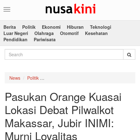
Toggle
navigation
Berita
Politik
Ekonomi
Hiburan
Teknologi
Luar Negeri
Olahraga
Otomotif
Kesehatan
Pendidikan
Pariwisata
News
Politik
Pasukan Orange Kuasai Lokasi Debat Pilwalkot 
Pasukan Orange Kuasai
Lokasi Debat Pilwalkot
Makassar, Jubir INIMI:
Murni Loyalitas