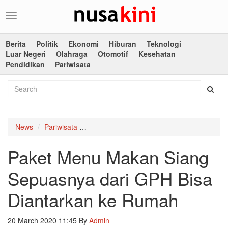
Toggle
navigation
Berita
Politik
Ekonomi
Hiburan
Teknologi
Luar Negeri
Olahraga
Otomotif
Kesehatan
Pendidikan
Pariwisata
News
Pariwisata
Paket Menu Makan Siang Sepuasnya dari 
Paket Menu Makan Siang
Sepuasnya dari GPH Bisa
Diantarkan ke Rumah
20 March 2020 11:45
By
Admin