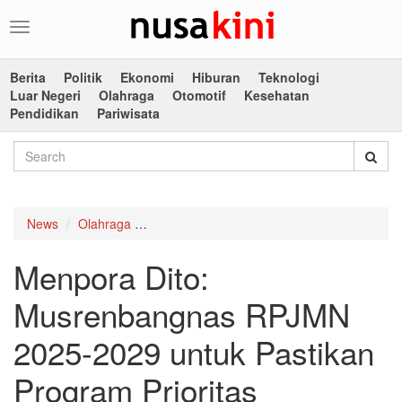
Toggle
navigation
Berita
Politik
Ekonomi
Hiburan
Teknologi
Luar Negeri
Olahraga
Otomotif
Kesehatan
Pendidikan
Pariwisata
News
Olahraga
Menpora Dito: Musrenbangnas RPJMN 2025-2
Menpora Dito:
Musrenbangnas RPJMN
2025-2029 untuk Pastikan
Program Prioritas