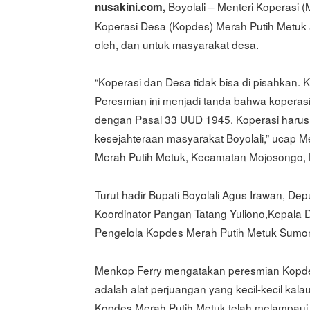
Boyolali – Menteri Koperasi 
nusakini.com,
Koperasi Desa (Kopdes) Merah Putih Metuk a
oleh, dan untuk masyarakat desa.
“Koperasi dan Desa tidak bisa di pisahkan
Peresmian ini menjadi tanda bahwa koperas
dengan Pasal 33 UUD 1945. Koperasi harus 
kesejahteraan masyarakat Boyolali,” ucap 
Merah Putih Metuk, Kecamatan Mojosongo, K
Turut hadir Bupati Boyolali Agus Irawan, De
Koordinator Pangan Tatang Yuliono,Kepala 
Pengelola Kopdes Merah Putih Metuk Sumono
Menkop Ferry mengatakan peresmian Kopdes
adalah alat perjuangan yang kecil-kecil kal
Kopdes Merah Putih Metuk telah melampaui 