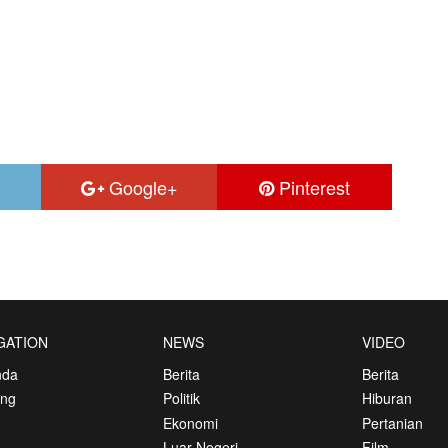
Google+
Pinterest
GATION
NEWS
VIDEO
nda
Berita
Berita
ang
Politik
Hiburan
Ekonomi
Pertanian
Luar Negeri
Film