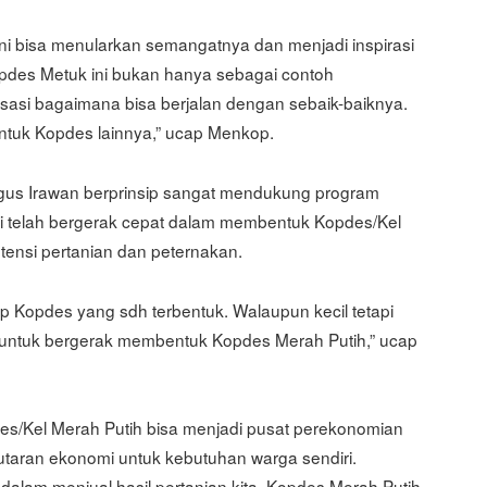
ni bisa menularkan semangatnya dan menjadi inspirasi
opdes Metuk ini bukan hanya sebagai contoh
isasi bagaimana bisa berjalan dengan sebaik-baiknya.
 untuk Kopdes lainnya,” ucap Menkop.
Agus Irawan berprinsip sangat mendukung program
li telah bergerak cepat dalam membentuk Kopdes/Kel
potensi pertanian dan peternakan.
ap Kopdes yang sdh terbentuk. Walaupun kecil tetapi
untuk bergerak membentuk Kopdes Merah Putih,” ucap
s/Kel Merah Putih bisa menjadi pusat perekonomian
utaran ekonomi untuk kebutuhan warga sendiri.
 dalam menjual hasil pertanian kita. Kopdes Merah Putih