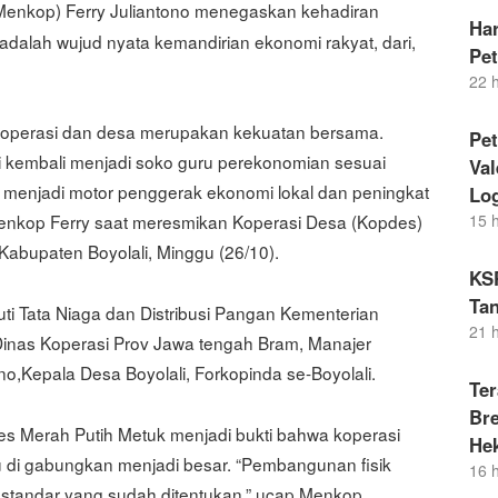
(Menkop) Ferry Juliantono menegaskan kehadiran
Ha
dalah wujud nyata kemandirian ekonomi rakyat, dari,
Pe
22 
. Koperasi dan desa merupakan kekuatan bersama.
Pet
i kembali menjadi soko guru perekonomian sesuai
Va
menjadi motor penggerak ekonomi lokal dan peningkat
Lo
15 
Menkop Ferry saat meresmikan Koperasi Desa (Kopdes)
abupaten Boyolali, Minggu (26/10).
KS
Tan
puti Tata Niaga dan Distribusi Pangan Kementerian
21 
Dinas Koperasi Prov Jawa tengah Bram, Manajer
,Kepala Desa Boyolali, Forkopinda se-Boyolali.
Ter
Bre
 Merah Putih Metuk menjadi bukti bahwa koperasi
He
au di gabungkan menjadi besar. “Pembangunan fisik
16 
standar yang sudah ditentukan,” ucap Menkop.