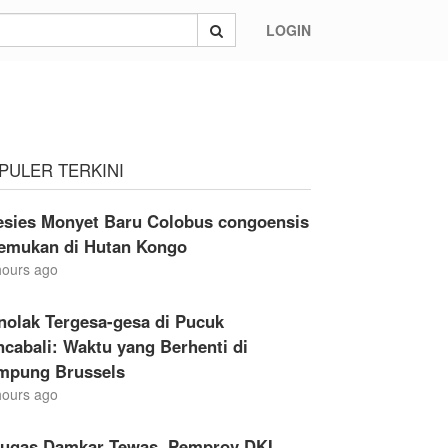
LOGIN
PULER TERKINI
esies Monyet Baru Colobus congoensis
temukan di Hutan Kongo
hours ago
nolak Tergesa-gesa di Pucuk
cabali: Waktu yang Berhenti di
mpung Brussels
hours ago
tugas Damkar Tewas, Pemprov DKI