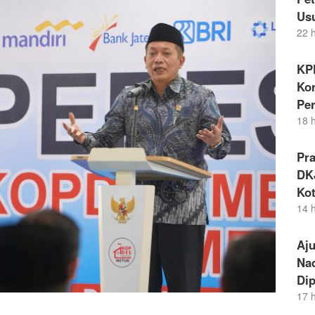
Us
22 
KP
Kor
Pe
18 
Pr
DKJ
Kot
14 
Aj
Nad
Dip
17 