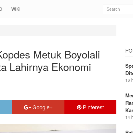
O
WIKI
tuk Boyolali Sebagai Wujud Nyata Lahirnya Ekonomi Berdikari
opdes Metuk Boyolali
PO
a Lahirnya Ekonomi
Sp
Di
16 
Me
Ran
Google+
Pinterest
Ka
14 
Pe