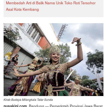
Membedah Arti di Balik Nama Unik Toko Roti Tersohor
Asal Kota Kembang
Kirab Budaya Milangkala Tatar Sunda
Bandung — Pemerintah Provinsi Jawa Barat
nusakini.com,