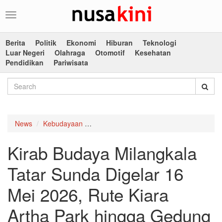
Toggle
navigation
Berita
Politik
Ekonomi
Hiburan
Teknologi
Luar Negeri
Olahraga
Otomotif
Kesehatan
Pendidikan
Pariwisata
News
Kebudayaan
Kirab Budaya Milangkala Tatar Sunda Di
Kirab Budaya Milangkala
Tatar Sunda Digelar 16
Mei 2026, Rute Kiara
Artha Park hingga Gedung