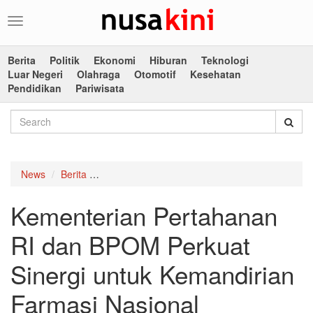
Toggle
navigation
Berita
Politik
Ekonomi
Hiburan
Teknologi
Luar Negeri
Olahraga
Otomotif
Kesehatan
Pendidikan
Pariwisata
News
Berita
Kementerian Pertahanan RI dan BPOM Perkuat 
Kementerian Pertahanan
RI dan BPOM Perkuat
Sinergi untuk Kemandirian
Farmasi Nasional