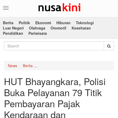
Toggle
navigation
Berita
Politik
Ekonomi
Hiburan
Teknologi
Luar Negeri
Olahraga
Otomotif
Kesehatan
Pendidikan
Pariwisata
News
Berita
HUT Bhayangkara, Polisi Buka Pelayanan 79 T
HUT Bhayangkara, Polisi
Buka Pelayanan 79 Titik
Pembayaran Pajak
Kendaraan dan