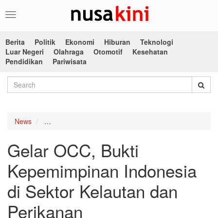
Toggle
navigation
Berita
Politik
Ekonomi
Hiburan
Teknologi
Luar Negeri
Olahraga
Otomotif
Kesehatan
Pendidikan
Pariwisata
News
Gelar OCC, Bukti Kepemimpinan Indonesia di Sektor
Gelar OCC, Bukti
Kepemimpinan Indonesia
di Sektor Kelautan dan
Perikanan