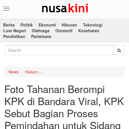
Toggle
navigation
Berita
Politik
Ekonomi
Hiburan
Teknologi
Luar Negeri
Olahraga
Otomotif
Kesehatan
Pendidikan
Pariwisata
News
Hukum
Foto Tahanan Berompi KPK di Bandara Viral,
Foto Tahanan Berompi
KPK di Bandara Viral, KPK
Sebut Bagian Proses
Pemindahan untuk Sidang