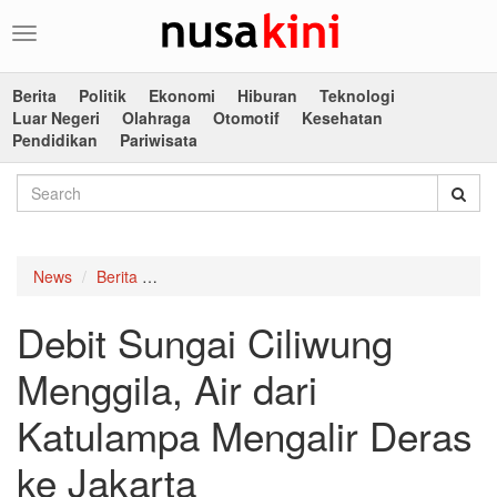
Toggle
navigation
Berita
Politik
Ekonomi
Hiburan
Teknologi
Luar Negeri
Olahraga
Otomotif
Kesehatan
Pendidikan
Pariwisata
News
Berita
Debit Sungai Ciliwung Menggila, Air dari Katul
Debit Sungai Ciliwung
Menggila, Air dari
Katulampa Mengalir Deras
ke Jakarta